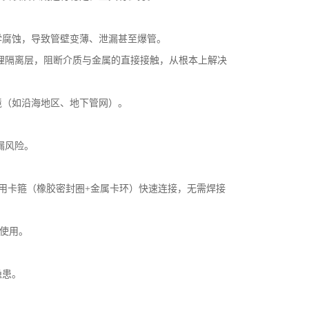
学腐蚀，导致管壁变薄、泄漏甚至爆管。
物理隔离层，阻断介质与金属的直接接触，从根本上解决
境（如沿海地区、地下管网）。
漏风险。
用卡箍（橡胶密封圈+金属卡环）快速连接，无需焊接
复使用。
隐患。