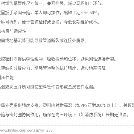
：衬塑沟槽管件尺寸统一，兼容性强，减少现场加工环节。
需扳手紧固卡箍，单人即可操作，缩短工期30%-50%。
卡箍可拆卸，便于管道检修或更换，降低长期维护成本。
统的抗震与适应性
地震或地基沉降可能导致管道断裂或连接处脱落。
橡胶密封圈提供弹性缓冲，吸收振动和位移，避免刚性连接断裂。
卡箍结构分散应力，增强管道整体抗拉强度，适应地基沉降。
耐压性能
高温或高压介质可能使塑料管件变形或金属管件泄漏。
属外壳提供强度支撑，塑料内衬耐高温（如PPS可耐200℃以上），兼顾
卡箍与密封圈协同作用，确保在高压环境下（如消防系统）长期无泄漏。
ww.hnjtgq.cn/show.asp?id=238