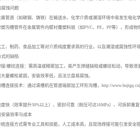
道的腐蚀问题
金属管道（如碳钢、铸铁）在输送水、化学介质或潮湿环境中易发生电化
塑沟槽管件在金属管件内壁衬覆塑料层（如PVC、PE、PP等），形成
化工、制药、食品加工等对介质纯度要求高的行业，以及潮湿或腐蚀性环
接方式的缺陷
焊接/螺纹连接：需高温或精密加工，易产生焊缝缺陷或螺纹松动，导致泄
需大量螺栓紧固，安装效率低，且法兰盘易腐蚀。
沟槽连接技术：通过滚槽机在管道端部加工环形沟槽，
http://www.hnjtgq.cn
。
度快（效率提升50%以上）、密封可靠（耐压可达16MPa）、可拆卸重
统的安装效率与成本
传统连接方式需专业工具和技能，人工成本高，且现场焊接可能引发安全