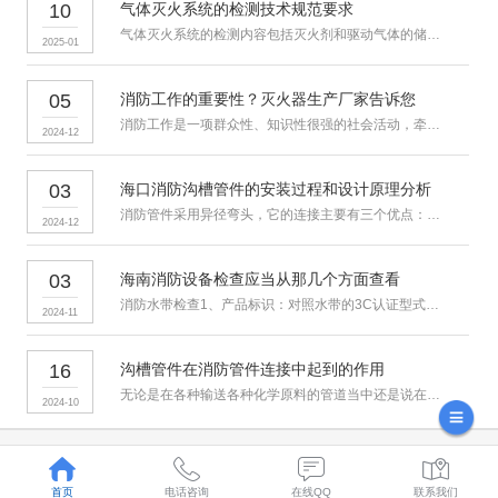
10
气体灭火系统的检测技术规范要求
气体灭火系统的检测内容包括灭火剂和驱动气体的储存装置、喷嘴、气体
2025-01
05
消防工作的重要性？灭火器生产厂家告诉您
消防工作是一项群众性、知识性很强的社会活动，牵涉到每个地区，每个
2024-12
03
海口消防沟槽管件的安装过程和设计原理分析
消防管件采用异径弯头，它的连接主要有三个优点：耐压、耐低温、环保
2024-12
03
海南消防设备检查应当从那几个方面查看
消防水带检查1、产品标识：对照水带的3C认证型式检验报告，看该产
2024-11
16
沟槽管件在消防管件连接中起到的作用
无论是在各种输送各种化学原料的管道当中还是说在输水、消防管道中使
2024-10
首页
电话咨询
在线QQ
联系我们